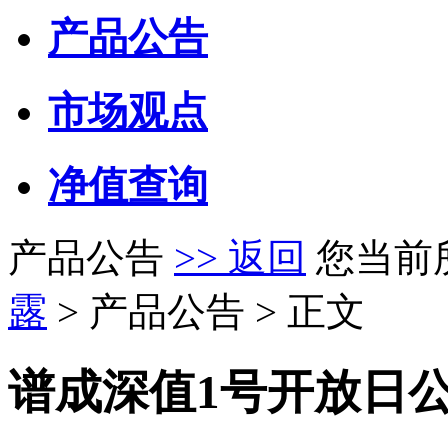
产品公告
市场观点
净值查询
产品公告
>> 返回
您当前
露
> 产品公告 > 正文
谱成深值1号开放日