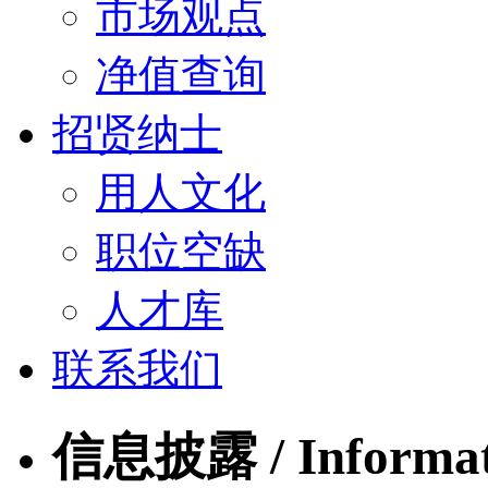
市场观点
净值查询
招贤纳士
用人文化
职位空缺
人才库
联系我们
信息披露 /
Informat