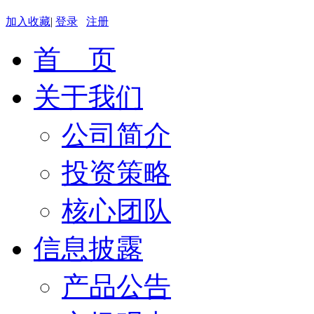
加入收藏
|
登录
注册
首 页
关于我们
公司简介
投资策略
核心团队
信息披露
产品公告