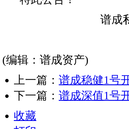
谱成
(编辑：谱成资产)
上一篇：
谱成稳健1号
下一篇：
谱成深值1号
收藏