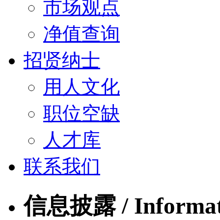
市场观点
净值查询
招贤纳士
用人文化
职位空缺
人才库
联系我们
信息披露 /
Informat