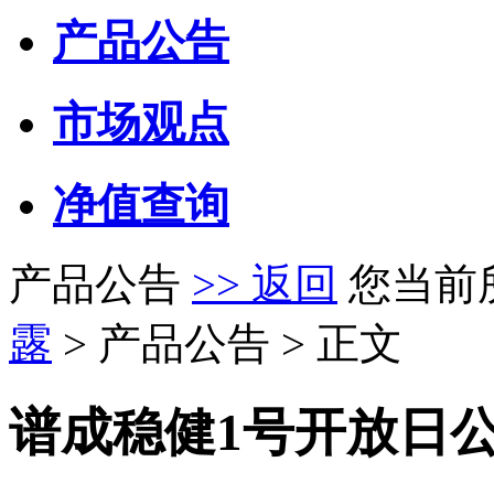
产品公告
市场观点
净值查询
产品公告
>> 返回
您当前
露
> 产品公告 > 正文
谱成稳健1号开放日